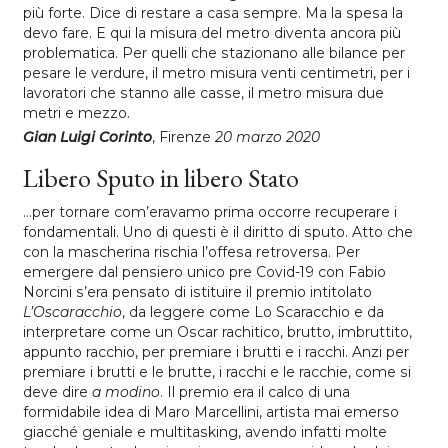
più forte. Dice di restare a casa sempre. Ma la spesa la
devo fare. E qui la misura del metro diventa ancora più
problematica. Per quelli che stazionano alle bilance per
pesare le verdure, il metro misura venti centimetri, per i
lavoratori che stanno alle casse, il metro misura due
metri e mezzo.
Gian Luigi Corinto
, Firenze
20 marzo 2020
Libero Sputo in libero Stato
...per tornare com’eravamo prima occorre recuperare i
fondamentali. Uno di questi è il diritto di sputo. Atto che
con la mascherina rischia l’offesa retroversa. Per
emergere dal pensiero unico pre Covid-19 con Fabio
Norcini s’era pensato di istituire il premio intitolato
L’Oscaracchio
, da leggere come Lo Scaracchio e da
interpretare come un Oscar rachitico, brutto, imbruttito,
appunto racchio, per premiare i brutti e i racchi. Anzi per
premiare i brutti e le brutte, i racchi e le racchie, come si
deve dire
a modino
. Il premio era il calco di una
formidabile idea di Maro Marcellini, artista mai emerso
giacché geniale e multitasking, avendo infatti molte