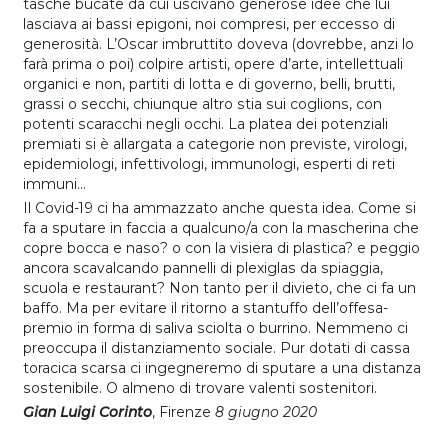
tasche bucate da cui uscivano generose idee che lui
lasciava ai bassi epigoni, noi compresi, per eccesso di
generosità. L’Oscar imbruttito doveva (dovrebbe, anzi lo
farà prima o poi) colpire artisti, opere d’arte, intellettuali
organici e non, partiti di lotta e di governo, belli, brutti,
grassi o secchi, chiunque altro stia sui coglions, con
potenti scaracchi negli occhi. La platea dei potenziali
premiati si è allargata a categorie non previste, virologi,
epidemiologi, infettivologi, immunologi, esperti di reti
immuni...
Il Covid-19 ci ha ammazzato anche questa idea. Come si
fa a sputare in faccia a qualcuno/a con la mascherina che
copre bocca e naso? o con la visiera di plastica? e peggio
ancora scavalcando pannelli di plexiglas da spiaggia,
scuola e restaurant? Non tanto per il divieto, che ci fa un
baffo. Ma per evitare il ritorno a stantuffo dell’offesa-
premio in forma di saliva sciolta o burrino. Nemmeno ci
preoccupa il distanziamento sociale. Pur dotati di cassa
toracica scarsa ci ingegneremo di sputare a una distanza
sostenibile. O almeno di trovare valenti sostenitori.
Gian Luigi Corinto
, Firenze
8 giugno 2020