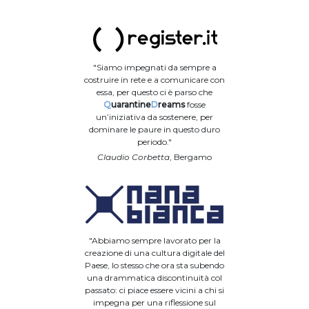
"Siamo impegnati da sempre a
costruire in rete e a comunicare con
essa, per questo ci è parso che
Q
uarantine
D
reams
fosse
un’iniziativa da sostenere, per
dominare le paure in questo duro
periodo."
Claudio Corbetta
, Bergamo
"Abbiamo sempre lavorato per la
creazione di una cultura digitale del
Paese, lo stesso che ora sta subendo
una drammatica discontinuità col
passato: ci piace essere vicini a chi si
impegna per una riflessione sul