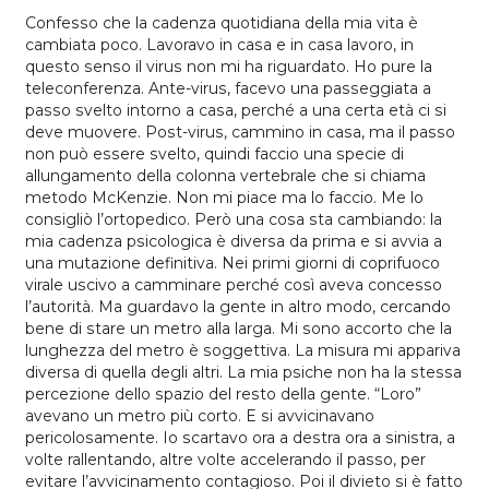
Confesso che la cadenza quotidiana della mia vita è
cambiata poco. Lavoravo in casa e in casa lavoro, in
questo senso il virus non mi ha riguardato. Ho pure la
teleconferenza. Ante-virus, facevo una passeggiata a
passo svelto intorno a casa, perché a una certa età ci si
deve muovere. Post-virus, cammino in casa, ma il passo
non può essere svelto, quindi faccio una specie di
allungamento della colonna vertebrale che si chiama
metodo McKenzie. Non mi piace ma lo faccio. Me lo
consigliò l’ortopedico. Però una cosa sta cambiando: la
mia cadenza psicologica è diversa da prima e si avvia a
una mutazione definitiva. Nei primi giorni di coprifuoco
virale uscivo a camminare perché così aveva concesso
l’autorità. Ma guardavo la gente in altro modo, cercando
bene di stare un metro alla larga. Mi sono accorto che la
lunghezza del metro è soggettiva. La misura mi appariva
diversa di quella degli altri. La mia psiche non ha la stessa
percezione dello spazio del resto della gente. “Loro”
avevano un metro più corto. E si avvicinavano
pericolosamente. Io scartavo ora a destra ora a sinistra, a
volte rallentando, altre volte accelerando il passo, per
evitare l’avvicinamento contagioso. Poi il divieto si è fatto