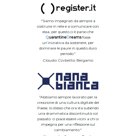
"Siamo impegnati da sempre a
costruire in rete e a comunicare con
essa, per questo ci è parso che
Q
uarantine
D
reams
fosse
un’iniziativa da sostenere, per
dominare le paure in questo duro
periodo."
Claudio Corbetta
, Bergamo
"Abbiamo sempre lavorato per la
creazione di una cultura digitale del
Paese, lo stesso che ora sta subendo
una drammatica discontinuità col
passato: ci piace essere vicini a chi si
impegna per una riflessione sul
cambiamento."