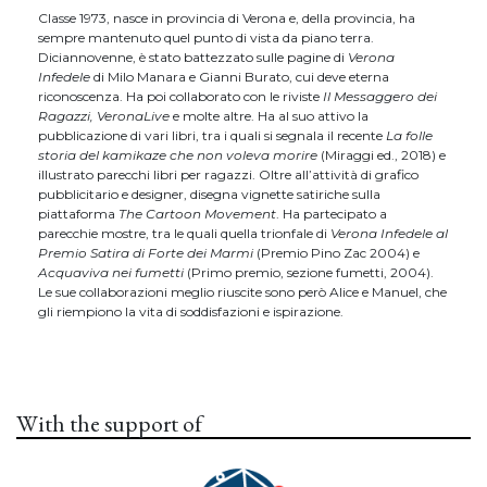
Classe 1973, nasce in provincia di Verona e, della provincia, ha
sempre mantenuto quel punto di vista da piano terra.
Diciannovenne, è stato battezzato sulle pagine di
Verona
Infedele
di Milo Manara e Gianni Burato, cui deve eterna
riconoscenza. Ha poi collaborato con le riviste
Il Messaggero dei
Ragazzi, VeronaLive
e molte altre. Ha al suo attivo la
pubblicazione di vari libri, tra i quali si segnala il recente
La folle
storia del kamikaze che non voleva morire
(Miraggi ed., 2018) e
illustrato parecchi libri per ragazzi. Oltre all’attività di grafico
pubblicitario e designer, disegna vignette satiriche sulla
piattaforma
The Cartoon Movement
. Ha partecipato a
parecchie mostre, tra le quali quella trionfale di
Verona Infedele al
Premio Satira di Forte dei Marmi
(Premio Pino Zac 2004) e
Acquaviva nei fumetti
(Primo premio, sezione fumetti, 2004).
Le sue collaborazioni meglio riuscite sono però Alice e Manuel, che
gli riempiono la vita di soddisfazioni e ispirazione.
With the support of